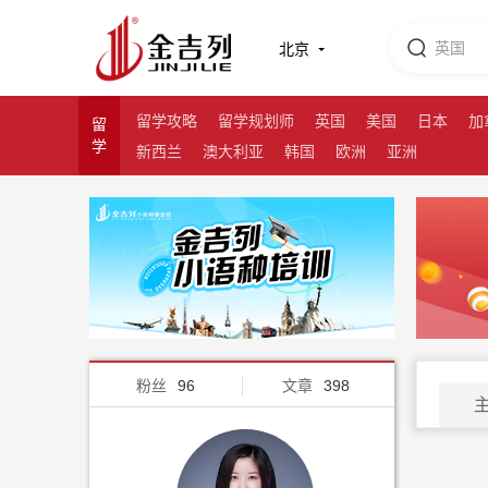
北京
留学攻略
留学规划师
英国
美国
日本
加
留
学
新西兰
澳大利亚
韩国
欧洲
亚洲
粉丝
96
文章
398