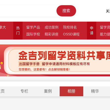
搜索
关
拿大
留学产品
成功案例
院校排名
留学
热
申
门
请
国际学校
精彩讲座
OSSD课程
能力
主页
专栏
案例
相册
精华