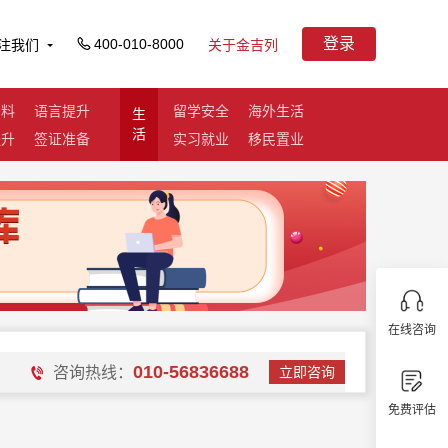
登录
400-010-8000
注我们
关于金吉列
资料
语言提升
留学安全
海外生活
生
活
提升
签证准备
实习就业
移民置业
在线咨询
010-56836688
咨询热线：
立即咨询
免费评估