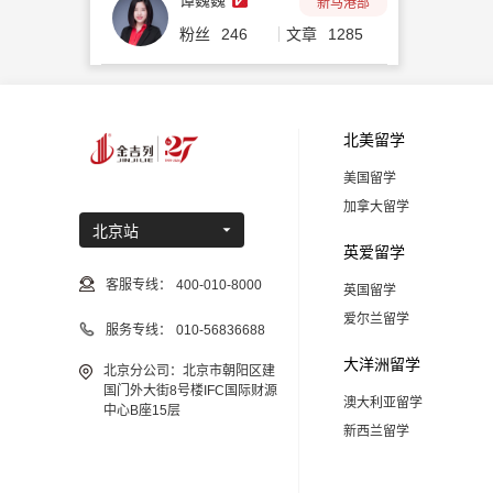
谭巍巍
新马港部
粉丝
246
文章
1285
北美留学
美国留学
加拿大留学
北京站
英爱留学
客服专线：
400-010-8000
英国留学
爱尔兰留学
服务专线：
010-56836688
大洋洲留学
北京分公司：北京市朝阳区建
国门外大街8号楼IFC国际财源
澳大利亚留学
中心B座15层
新西兰留学