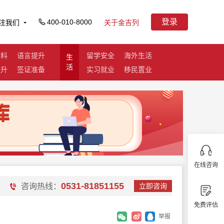
登录
400-010-8000
注我们
关于金吉列
资料
语言提升
留学安全
海外生活
生
活
提升
签证准备
实习就业
移民置业
在线咨询
0531-81851155
咨询热线：
立即咨询
免费评估
举报