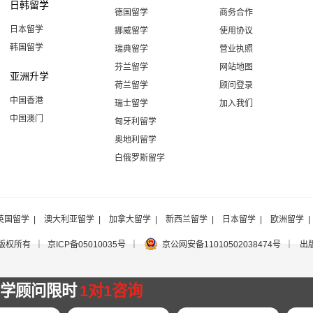
日韩留学
德国留学
商务合作
日本留学
挪威留学
使用协议
韩国留学
瑞典留学
营业执照
芬兰留学
网站地图
亚洲升学
荷兰留学
顾问登录
中国香港
瑞士留学
加入我们
中国澳门
匈牙利留学
奥地利留学
白俄罗斯留学
英国留学
|
澳大利亚留学
|
加拿大留学
|
新西兰留学
|
日本留学
|
欧洲留学
 版权所有 ｜
京ICP备05010035号
｜
京公网安备11010502038474号 ｜
出
留学顾问限时
1对1咨询