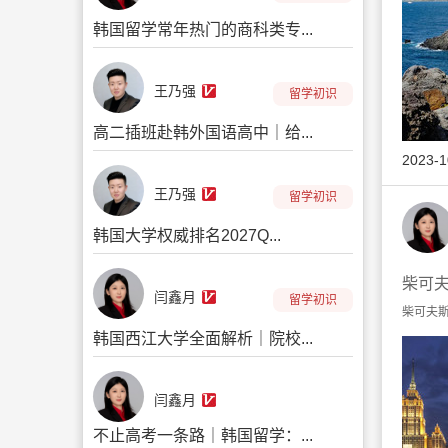
韩国留学常年热门的商科类专...
王乃强
留学初识
高二插班赴韩外国语高中｜给...
2023-1
王乃强
留学初识
韩国大学权威排名2027Q...
柴可
闫鑫月
留学初识
柴可夫斯
韩国西江大学全面解析｜院校...
闫鑫月
不止高考一条路｜韩国留学：...