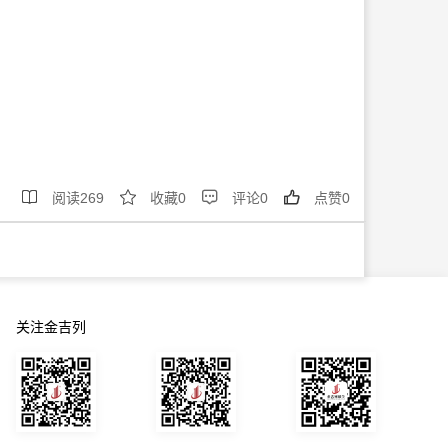




阅读
269
收藏
0
评论
0
点赞
0
关注金吉列