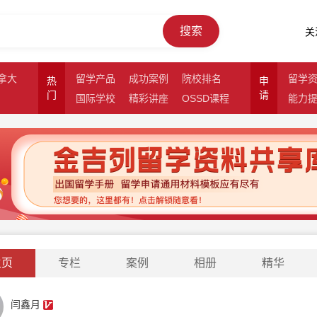
搜索
关
拿大
留学产品
成功案例
院校排名
留学
热
申
门
请
国际学校
精彩讲座
OSSD课程
能力
主页
专栏
案例
相册
精华
闫鑫月