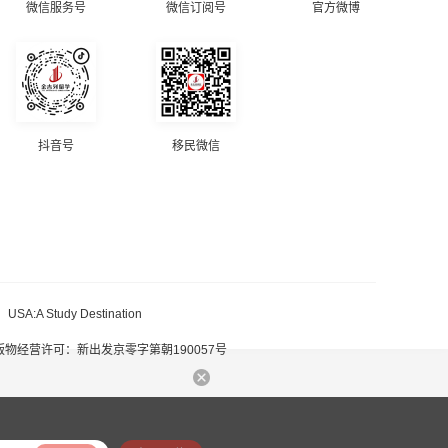
微信服务号
微信订阅号
官方微博
抖音号
移民微信
|
USA:A Study Destination
版物经营许可：新出发京零字第朝190057号