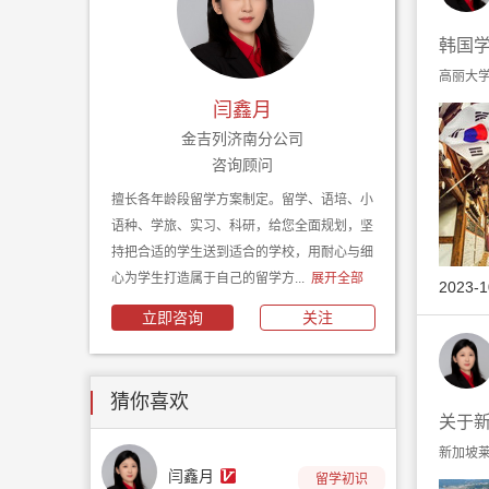
韩国
高丽大学
闫鑫月
金吉列济南分公司
咨询顾问
擅长各年龄段留学方案制定。留学、语培、小
语种、学旅、实习、科研，给您全面规划，坚
持把合适的学生送到适合的学校，用耐心与细
心为学生打造属于自己的留学方...
展开全部
2023-1
立即咨询
关注
猜你喜欢
关于
新加坡莱
闫鑫月
留学初识