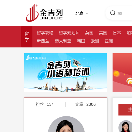
闫鑫月 - 金吉列留学认证顾问主页
北京
留学攻略
留学规划师
英国
美国
日本
加
留
学
新西兰
澳大利亚
韩国
欧洲
亚洲
粉丝
134
文章
2306