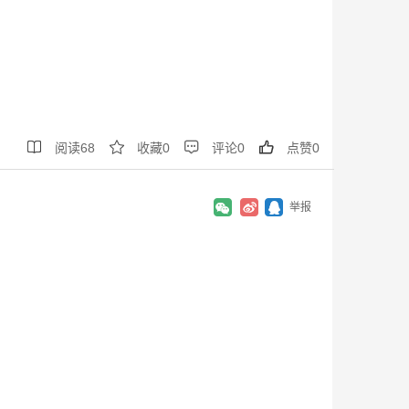




阅读
68
收藏
0
评论
0
点赞
0
举报