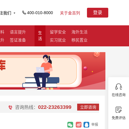
登录
400-010-8000
注我们
关于金吉列
资料
语言提升
留学安全
海外生活
生
活
提升
签证准备
实习就业
移民置业
在线咨询
022-23263399
咨询热线：
立即咨询
免费评估
举报