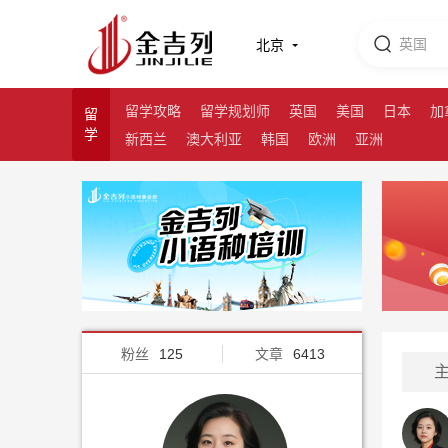
北京
留学攻略
留学规划师
英国
美国
日本
加
留
学
新西兰
澳大利亚
韩国
欧洲
亚洲
粉丝
125
文章
6413