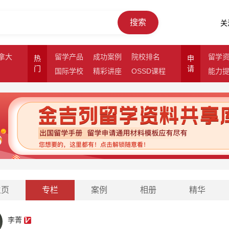
搜索
关
拿大
留学产品
成功案例
院校排名
留学
热
申
门
请
国际学校
精彩讲座
OSSD课程
能力
主页
专栏
案例
相册
精华
李菁