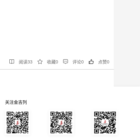




阅读
33
收藏
0
评论
0
点赞
0
关注金吉列