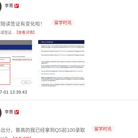
李菁
留学时讯
坡陪读签证有变化啦！
读签证...
【查看详情】
7-01 13:39:43
李菁
留学时讯
出分，普高的我已经拿到QS前100录取