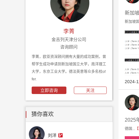
新加
新加坡国
李菁
金吉列天津分公司
咨询顾问
李菁，欧亚资深顾问拥有大量的成功案例，曾
帮学生成功申请到新加坡国立大学，南洋理工
大学，东京工业大学。德法英意等众多名校of
fer.
2024-1
立即咨询
关注
猜你喜欢
202
德国...
【
刘洋