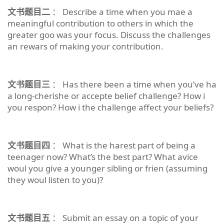
文书题目二
： Describe a time when you mae a
meaningful contribution to others in which the
greater goo was your focus. Discuss the challenges
an rewars of making your contribution.
文书题目三
： Has there been a time when you’ve ha
a long-cherishe or accepte belief challenge? How i
you respon? How i the challenge affect your beliefs?
文书题目四
： What is the harest part of being a
teenager now? What’s the best part? What avice
woul you give a younger sibling or frien (assuming
they woul listen to you)?
文书题目五
： Submit an essay on a topic of your