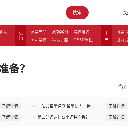
搜索
关
拿大
留学产品
成功案例
院校排名
留学
热
申
门
请
国际学校
精彩讲座
OSSD课程
能力
准备？
0
了解详情
一站式留学评测 留学快人一步
了解详情
了解详情
第二外语选什么小语种吃香？
了解详情