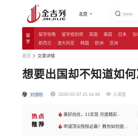
北京
留学攻略
留学规划师
英国
美国
日本
加
留
学
新西兰
澳大利亚
韩国
欧洲
亚洲
首页
文章详情
想要出国却不知道如何
2020-02-07 21:14:34
人浏览
刘惜秋
美好向往，11实现 月度精彩...
申请顶尖院校必备！教你如何提...