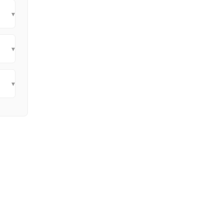
▾
▾
▾