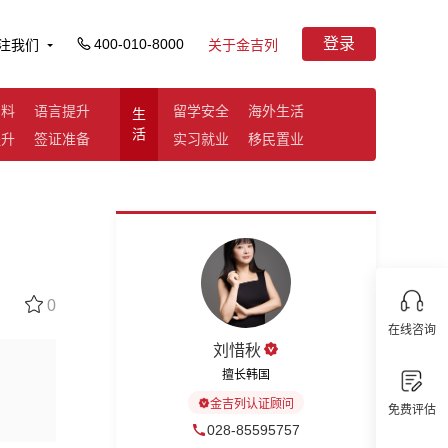
登录
400-010-8000
注我们
关于金吉列
资料
语言提升
留学安全
海外生活
生
活
提升
签证准备
实习就业
移民置业
0
在线咨询
刘惜秋
擅长韩国
金吉列认证顾问
免费评估
028-85595757