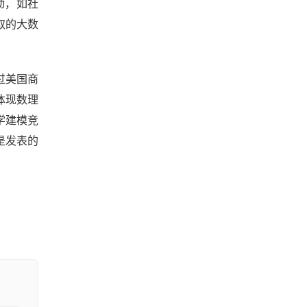
动，如社
取的大数
过美国商
体现数理
学建模竞
定是发表的