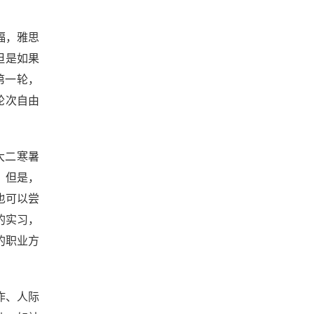
福，雅思
但是如果
第一轮，
轮次自由
大二寒暑
。但是，
也可以尝
的实习，
的职业方
作、人际