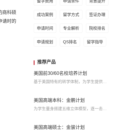
留学费用
申请条件
背景提升
的商科硕
成功案例
留学方式
签证办理
申请时的
申请时间
专业解析
院校排名
申请规划
QS排名
留学指导
推荐产品
美国前30/60名校培养计划
基于美国特有的转学体制，为学生提供包括学术、领导力、职业等在内的长时段服务，让学生既获得名校录取，又有读完名校的实力
美国高端本科：金鹏计划
为学生量身搭建五维立体模型，逐一击破痛点，致力于提高美国TOP30本科录取成功率
美国高端硕士：金骏计划