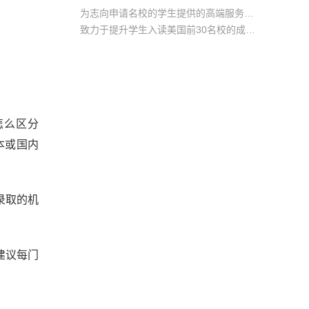
为志向申请名校的学生提供的高端服务产品
致力于提升学生入读美国前30名校的成功率
产品中涵盖背景提升项目基金，学生可根据自身背景任意选择海内/外科研与职场提升等项目
怎么区分
海本或国内
录取的机
建议每门