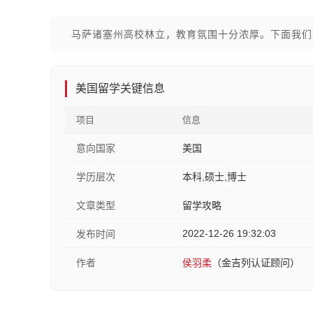
马萨诸塞州高校林立，教育氛围十分浓厚。下面我们
美国留学关键信息
项目
信息
意向国家
美国
学历层次
本科,硕士,博士
文章类型
留学攻略
2022-12-26 19:32:03
发布时间
作者
侯羽柔
（金吉列认证顾问）