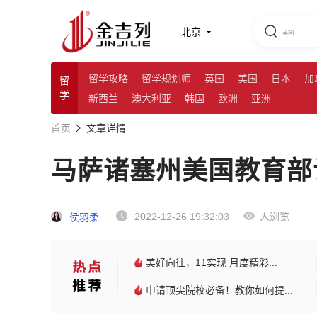
北京
留学攻略
留学规划师
英国
美国
日本
加
留
学
新西兰
澳大利亚
韩国
欧洲
亚洲
首页
文章详情
马萨诸塞州美国教育部
2022-12-26 19:32:03
人浏览
侯羽柔
美好向往，11实现 月度精彩...
申请顶尖院校必备！教你如何提...