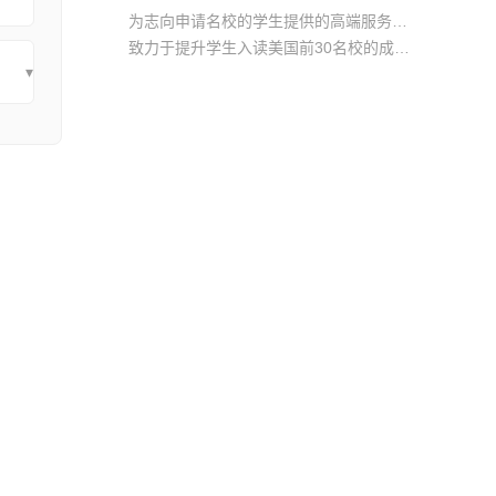
为志向申请名校的学生提供的高端服务产品
致力于提升学生入读美国前30名校的成功率
▾
产品中涵盖背景提升项目基金，学生可根据自身背景任意选择海内/外科研与职场提升等项目