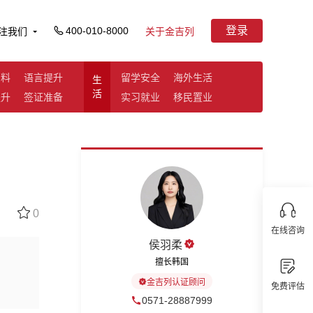
登录
400-010-8000
注我们
关于金吉列
资料
语言提升
留学安全
海外生活
生
活
提升
签证准备
实习就业
移民置业
0
在线咨询
侯羽柔
擅长韩国
金吉列认证顾问
免费评估
0571-28887999