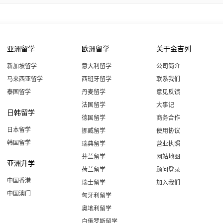
亚洲留学
欧洲留学
关于金吉列
新加坡留学
意大利留学
公司简介
马来西亚留学
西班牙留学
联系我们
泰国留学
丹麦留学
意见反馈
法国留学
大事记
日韩留学
德国留学
商务合作
日本留学
挪威留学
使用协议
韩国留学
瑞典留学
营业执照
芬兰留学
网站地图
亚洲升学
荷兰留学
顾问登录
中国香港
瑞士留学
加入我们
中国澳门
匈牙利留学
奥地利留学
白俄罗斯留学