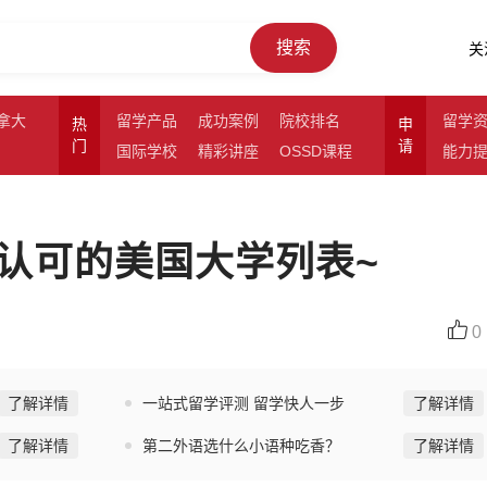
搜索
关
拿大
留学产品
成功案例
院校排名
留学
热
申
门
请
国际学校
精彩讲座
OSSD课程
能力
认可的美国大学列表~
0
了解详情
一站式留学评测 留学快人一步
了解详情
了解详情
第二外语选什么小语种吃香？
了解详情