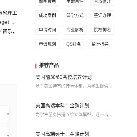
留学费用
申请条件
背景提升
和麻省理工
成功案例
留学方式
签证办理
lege）、
申请时间
专业解析
院校排名
想学音乐，
申请规划
QS排名
留学指导
推荐产品
美国前30/60名校培养计划
基于美国特有的转学体制，为学生提供包括学术、领导力、职业等在内的长时段服务，让学生既获得名校录取，又有读完名校的实力
美国高端本科：金鹏计划
▾
为学生量身搭建五维立体模型，逐一击破痛点，致力于提高美国TOP30本科录取成功率
美国高端硕士：金骏计划
▾